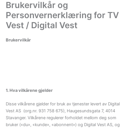
Brukervilkår og
Hopp
rett
Personvernerklæring for TV
til
Vest / Digital Vest
innholdet
Brukervilkår
Først: TV Vest administrerer nett-virksomheten
gjennom det heleide datterselskapet Digital Vest.
Derfor er TV Vest erstattet av Digital Vest gjennom
hele erklæringen.
1. Hva vilkårene gjelder
Disse vilkårene gjelder for bruk av tjenester levert av Digital
Vest AS (org.nr. 931 758 675), Haugesundsgata 7, 4014
Stavanger. Vilkårene regulerer forholdet mellom deg som
bruker («du», «kunde», «abonnent») og Digital Vest AS, og