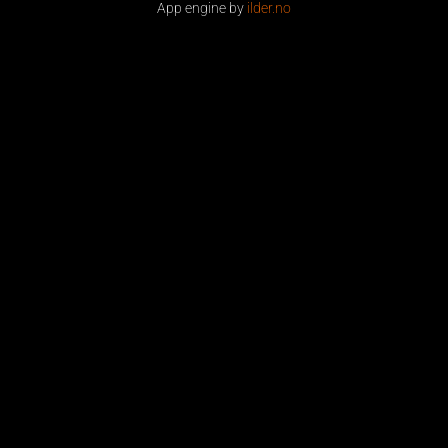
App engine by
ilder.no
Legg til din overskrift her