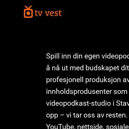
Hopp
rett
til
innholdet
Spill inn din egen videop
å nå ut med budskapet dit
profesjonell produksjon av
innholdsprodusenter som vi
videopodkast-studio i Stav
opp – vi tar oss av resten.
YouTube, nettside, sosiale