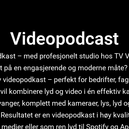
Videopodcast
odkast – med profesjonelt studio hos TV V
t på en engasjerende og moderne måte? H
 videopodkast – perfekt for bedrifter, fag
l kombinere lyd og video i én effektiv kan
anger, komplett med kameraer, lys, lyd o
 Resultatet er en videopodkast i høy kvalit
 medier eller som ren lyd til Spotify og A